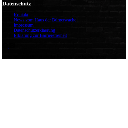
Datenschutz
Kontakt
News vom Haus der Bürgerwache
Impressum
Datenschutzerklaerung
Erklärung zur Barrierefreiheit
Copyright © 2026 - Haus der Bürgerwache by ahornEvents