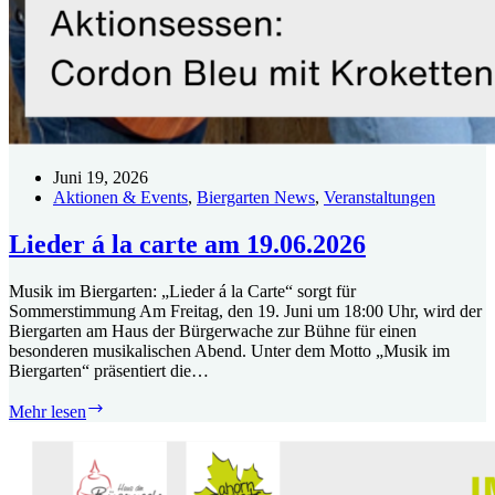
Juni 19, 2026
Aktionen & Events
,
Biergarten News
,
Veranstaltungen
Lieder á la carte am 19.06.2026
Musik im Biergarten: „Lieder á la Carte“ sorgt für
Sommerstimmung Am Freitag, den 19. Juni um 18:00 Uhr, wird der
Biergarten am Haus der Bürgerwache zur Bühne für einen
besonderen musikalischen Abend. Unter dem Motto „Musik im
Biergarten“ präsentiert die…
Lieder
Mehr lesen
á
la
carte
am