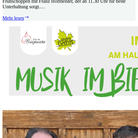
Frühschoppen mit Franz Hofmeister, der ab 11.30 Uhr für beste
Unterhaltung sorgt.…
Musik
Mehr lesen
im
Biergarten
am
05.07.2026