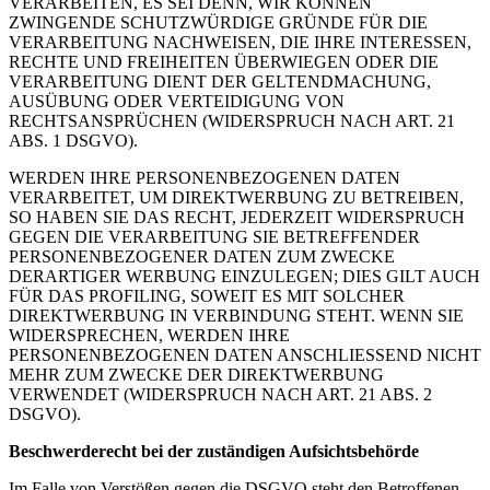
VERARBEITEN, ES SEI DENN, WIR KÖNNEN
ZWINGENDE SCHUTZWÜRDIGE GRÜNDE FÜR DIE
VERARBEITUNG NACHWEISEN, DIE IHRE INTERESSEN,
RECHTE UND FREIHEITEN ÜBERWIEGEN ODER DIE
VERARBEITUNG DIENT DER GELTENDMACHUNG,
AUSÜBUNG ODER VERTEIDIGUNG VON
RECHTSANSPRÜCHEN (WIDERSPRUCH NACH ART. 21
ABS. 1 DSGVO).
WERDEN IHRE PERSONENBEZOGENEN DATEN
VERARBEITET, UM DIREKTWERBUNG ZU BETREIBEN,
SO HABEN SIE DAS RECHT, JEDERZEIT WIDERSPRUCH
GEGEN DIE VERARBEITUNG SIE BETREFFENDER
PERSONENBEZOGENER DATEN ZUM ZWECKE
DERARTIGER WERBUNG EINZULEGEN; DIES GILT AUCH
FÜR DAS PROFILING, SOWEIT ES MIT SOLCHER
DIREKTWERBUNG IN VERBINDUNG STEHT. WENN SIE
WIDERSPRECHEN, WERDEN IHRE
PERSONENBEZOGENEN DATEN ANSCHLIESSEND NICHT
MEHR ZUM ZWECKE DER DIREKTWERBUNG
VERWENDET (WIDERSPRUCH NACH ART. 21 ABS. 2
DSGVO).
Beschwerde­recht bei der zuständigen Aufsichts­behörde
Im Falle von Verstößen gegen die DSGVO steht den Betroffenen