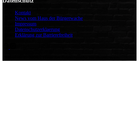
Datenschutz
Kontakt
News vom Haus der Bürgerwache
Impressum
Datenschutzerklaerung
Erklärung zur Barrierefreiheit
Copyright © 2026 - Haus der Bürgerwache by ahornEvents